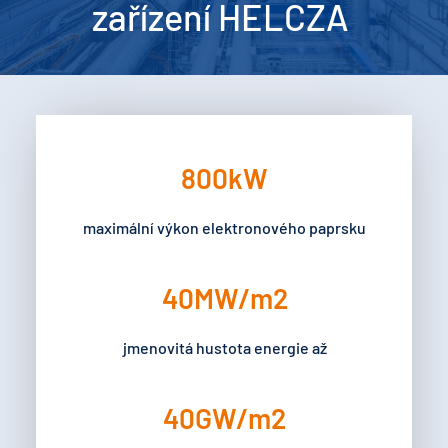
zařízení HELCZA 
800
kW
maximální výkon elektronového paprsku
40
MW/m2
jmenovitá hustota energie až
40
GW/m2