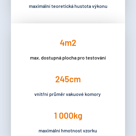
maximální teoretická hustota výkonu
4
m2
max. dostupná plocha pro testování
245
cm
vnitřní průměr vakuové komory 
1 000
kg
maximální hmotnost vzorku 