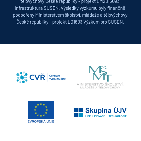
tělovýchovy České republiky - projekt LM2015093 
Infrastruktura SUSEN. Výsledky výzkumu byly finančně 
podpořeny Ministerstvem školství, mládeže a tělovýchovy 
České republiky - projekt LQ1603 Výzkum pro SUSEN. 